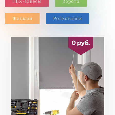
ПВХ-завесы
Ворота
Жалюзи
Рольставни