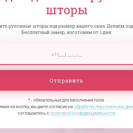
шторы
Выберите тип и вид жалюзи
ите рулонные шторы под размер вашего окна. Делаем под
Рулонные
Бесплатный замер, изготовим от 1 дня.
Укажите ширину и высоту
от 200 мм. до 3000 мм.
Отправить
Полное затемнение (Bla
Категория тканей
* - обязательные для заполнения поля.
мая на кнопку, вы даете согласие на
обработку персональных дан
Все
соглашаетесь c
политикой конфиденциальности
Автоматизация