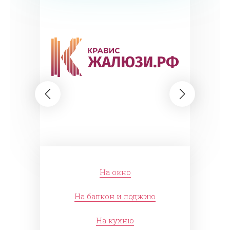
На окно
На балкон и лоджию
На кухню