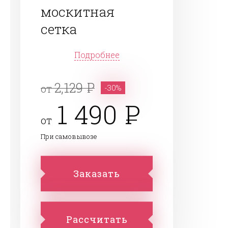
москитная
сетка
Подробнее
2,129
от
-30%
1 490
от
При самовывозе
Заказать
Рассчитать