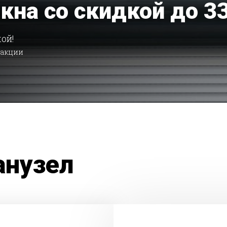
окна со скидкой до 3
ой!
 акции
анузел