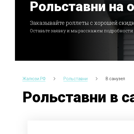
Рольставни на 
Заказывайте роллеты с хорошей скидк
Оставьте заявку и мы расскажем подробности
Жалюзи.РФ
Рольставни
В санузел
Рольставни в с