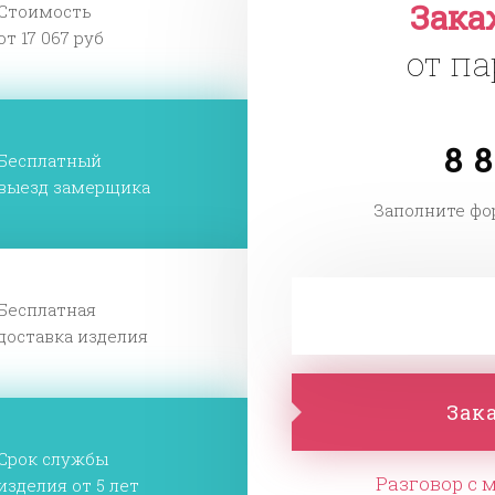
Зака
Стоимость
от 17 067 руб
от па
8 8
Бесплатный
выезд замерщика
Заполните фо
Бесплатная
доставка изделия
Зак
Срок службы
Разговор с 
изделия от 5 лет