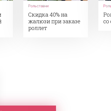
Рольставни
Рол
и
Скидка 40% на
Ро
й
жалюзи при заказе
со
роллет