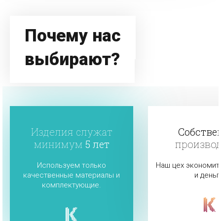
Почему нас
выбирают?
Изделия служат
Собстве
минимум
5 лет
произво
Используем только
Наш цех экономит
качественные материалы и
и деньг
комплектующие.