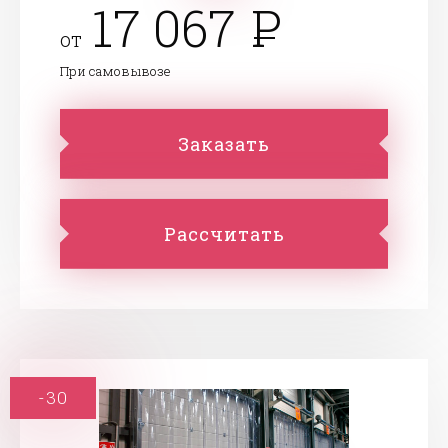
17 067
от
При самовывозе
Заказать
Рассчитать
-30