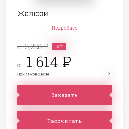
Жалюзи
Подробнее
3,228
от
-50%
1 614
от
При самовывозе
Заказать
Рассчитать