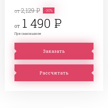
2,129
от
-30%
1 490
от
При самовывозе
Заказать
Рассчитать