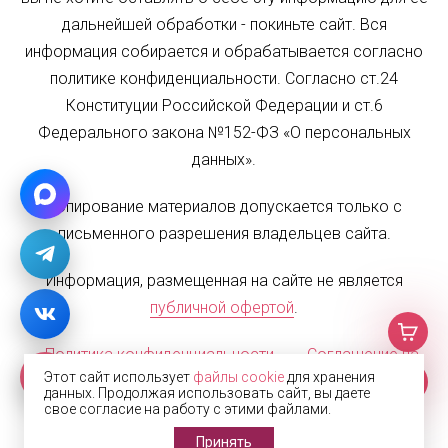
дальнейшей обработки - покиньте сайт. Вся
информация собирается и обрабатывается согласно
политике конфиденциальности. Согласно ст.24
Конституции Российской Федерации и ст.6
Федерального закона №152-ФЗ «О персональных
данных».
Копирование материалов допускается только с
письменного разрешения владельцев сайта.
Информация, размещенная на сайте не является
публичной офертой
.
Политика конфиденциальности
Соглашение на
Этот сайт использует
файлы cookie
для хранения
обработку персональных данных
Карта сайта
данных. Продолжая использовать сайт, вы даете
свое согласие на работу с этими файлами.
© 2002—2026 Жалюзи.РФ
Принять