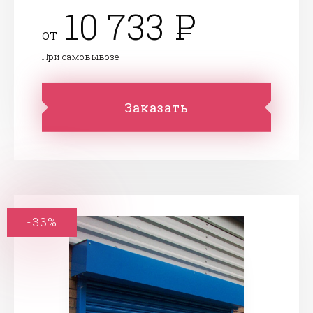
10 733
от
При самовывозе
Заказать
-33%