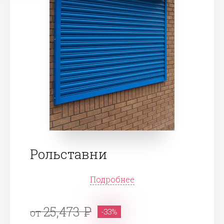
Рольставни
Подробнее
25,473
от
-33%