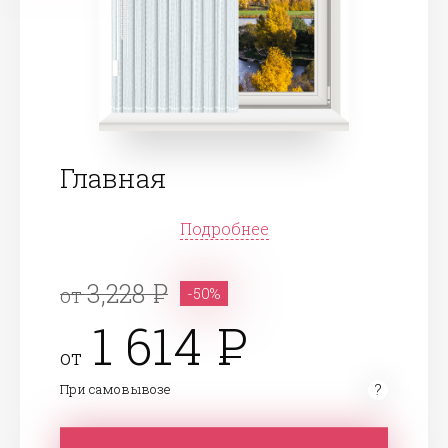
Главная
Подробнее
3,228
от
-50%
1 614
от
При самовывозе