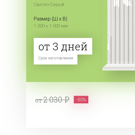
Светло-Серый
Размер (Ш x В)
1 000 x 1 000 мм
от 3 дней
Срок изготовления
2 030
от
-50%