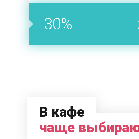
30%
В кафе
чаще выбира