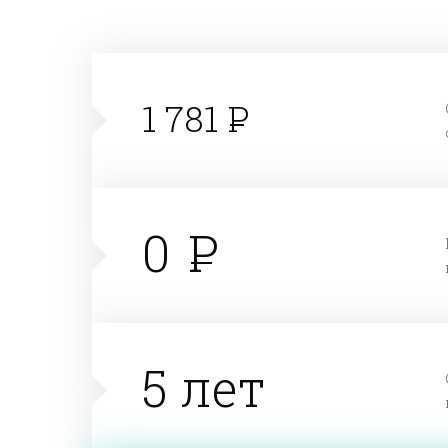
1 781
0
5 лет