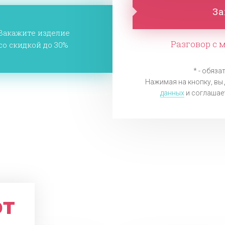
За
Закажите изделие
Разговор с 
со скидкой до 30%
* - обяза
Нажимая на кнопку, вы 
данных
и соглашае
ют