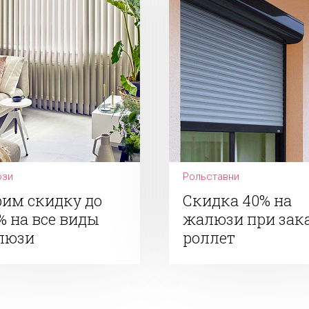
зи
Рольставни
им скидку до
Скидка 40% на
% на все виды
жалюзи при зак
люзи
роллет