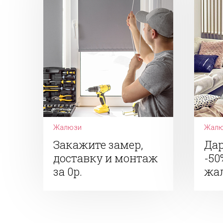
Жалюзи
Жалю
Закажите замер,
Дар
доставку и монтаж
-50
за 0р.
жа