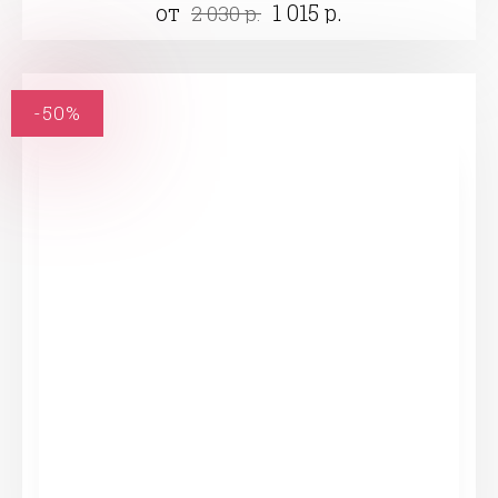
от
1 015 р.
2 030 р.
-50%