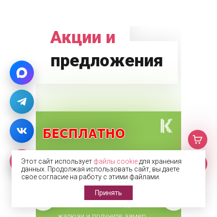
Акции и
предложения
Этот сайт использует
файлы cookie
для хранения
Замер, доставка и
данных. Продолжая использовать сайт, вы даете
свое согласие на работу с этими файлами.
монтаж = 0р. Для
Принять
всех жалюзи.
Закажите любые виды
жалюзи и получите замер,