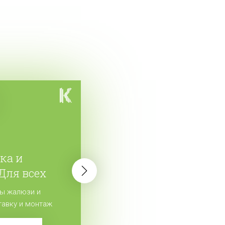
ка и
 Для всех
ы жалюзи и
тавку и монтаж
 заказ!