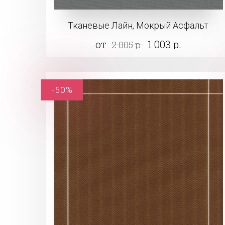
Тканевые Лайн, Мокрый Асфальт
от
1 003 р.
2 005 р.
-50%