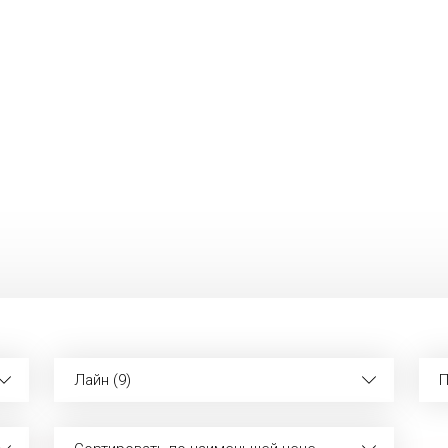
Лайн (9)
П