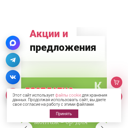
Акции и
предложения
Этот сайт использует
файлы cookie
для хранения
данных. Продолжая использовать сайт, вы даете
свое согласие на работу с этими файлами.
Замер, доставка и
Принять
монтаж = 0р. Для