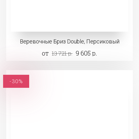
Веревочные Бриз Double, Персиковый
от
9 605 р.
13 721 р.
-30%