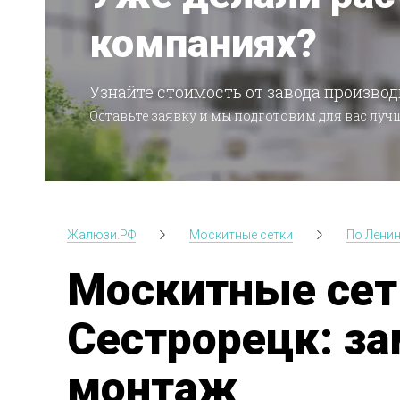
компаниях?
Узнайте стоимость от завода производ
Оставьте заявку и мы подготовим для вас лу
Жалюзи.РФ
Москитные сетки
По Лени
Москитные сет
Сестрорецк: за
монтаж