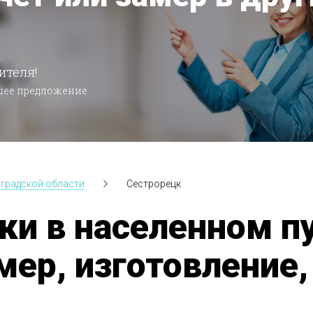
ителя!
чшее предложение
нградской области
Сестрорецк
ки в населенном п
мер, изготовление