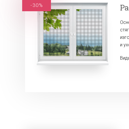
-30%
Ра
Осн
стя
изг
и ух
Вид