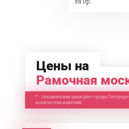
за 0р.
Цены на
Рамочная моск
* - специальная цена для города Сестрор
количества изделий.