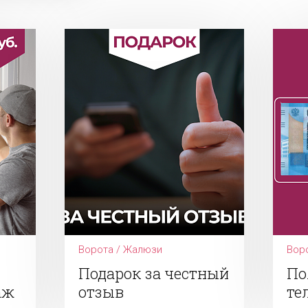
Ворота / Жалюзи
Вор
Подарок за честный
По
аж
отзыв
те