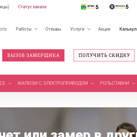
лицы)
Статус заказа
ото
Работы
Отзывы
Услуги
Акции
Калькул
ВЫЗОВ ЗАМЕРЩИКА
ПОЛУЧИТЬ СКИДКУ
СЕ
ЖАЛЮЗИ С ЭЛЕКТРОПРИВОДОМ
РОЛЬСТАВНИ
чет или замер в друг