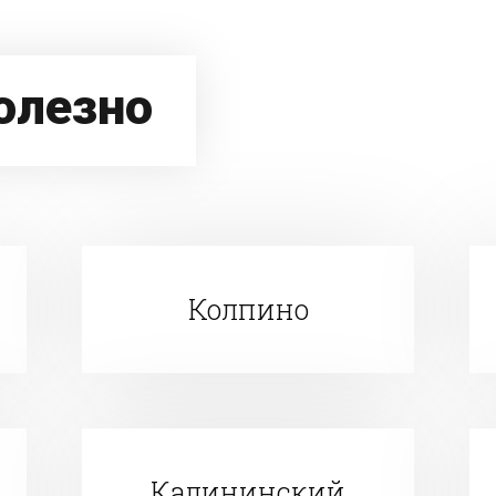
олезно
Колпино
Калининский