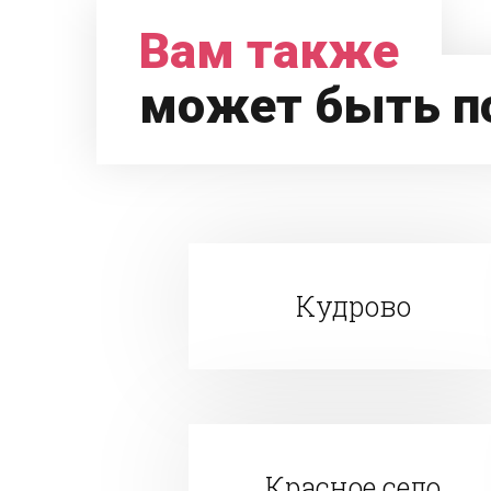
Вам также
может быть п
Кудрово
Красное село