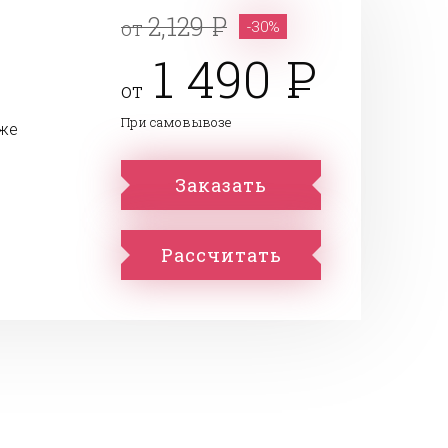
2,129
от
-30%
1 490
от
При самовывозе
аже
Заказать
Рассчитать