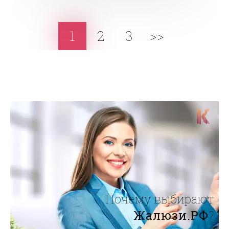
1
2
3
>>
Почему выбирают
Жалюзи.РФ
?