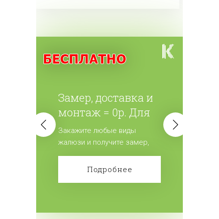
Замер, доставка и
монтаж = 0р. Для
всех жалюзи.
Закажите любые виды
жалюзи и получите замер,
доставку и монтаж
бесплатно! Сделайте заказ!
Подробнее