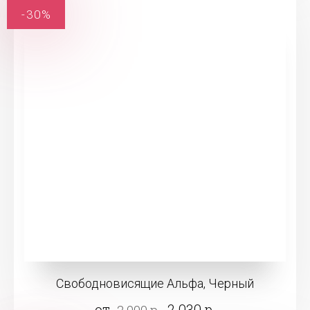
-30%
Свободновисящие Альфа, Черный
от
2 030 р.