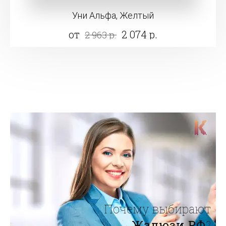
Уни Альфа, Желтый
от
2 074 р.
2 963 р.
Почему выбирают
Жалюзи.РФ
?