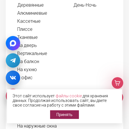
Деревянные
День-Ночь
Алюминиевые
Кассетные
Плиссе
Тканевые
На дверь
Вертикальные
На балкон
На кухню
В офис
Рольставни
Этот сайт использует
файлы cookie
для хранения
данных. Продолжая использовать сайт, вы даете
В санузел
свое согласие на работу с этими файлами.
Для беседки
Принять
На двери
На наружные окна