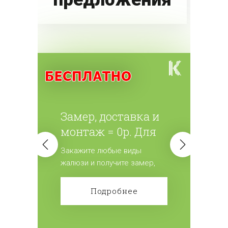
Замер, доставка и
монтаж = 0р. Для
всех жалюзи.
Закажите любые виды
жалюзи и получите замер,
доставку и монтаж
бесплатно! Сделайте заказ!
Подробнее