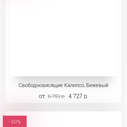
Свободновисящие Калипсо, Бежевый
от
4 727 р.
6 753 р.
-30%