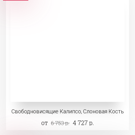
Свободновисящие Калипсо, Слоновая Кость
от
4 727 р.
6 753 р.