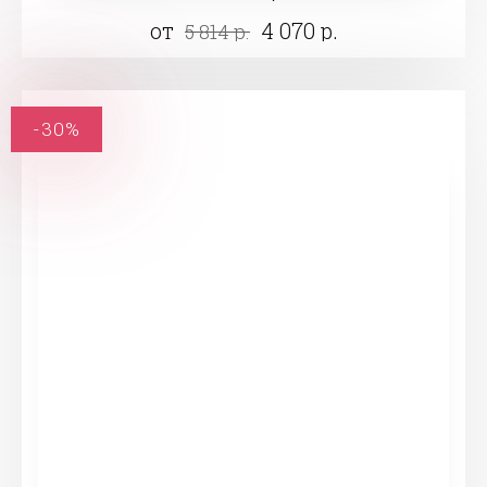
от
4 070 р.
5 814 р.
-30%