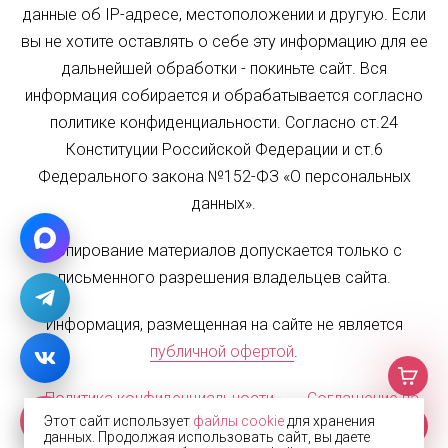
данные об IP-адресе, местоположении и другую. Если
вы не хотите оставлять о себе эту информацию для ее
дальнейшей обработки - покиньте сайт. Вся
информация собирается и обрабатывается согласно
политике конфиденциальности. Согласно ст.24
Конституции Российской Федерации и ст.6
Федерального закона №152-ФЗ «О персональных
данных».
Копирование материалов допускается только с
письменного разрешения владельцев сайта.
Информация, размещенная на сайте не является
публичной офертой
.
Политика конфиденциальности
Соглашение на
Этот сайт использует
файлы cookie
для хранения
обработку персональных данных
Карта сайта
данных. Продолжая использовать сайт, вы даете