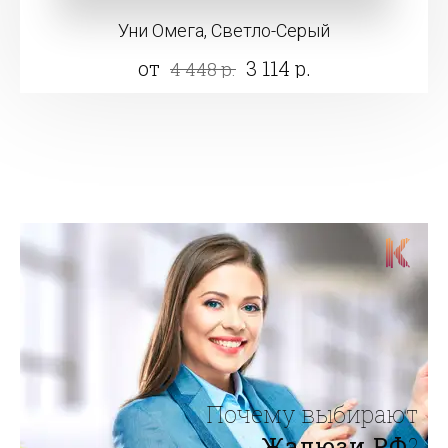
Уни Омега, Светло-Серый
от
3 114 р.
4 448 р.
Почему выбирают
Жалюзи.РФ
?