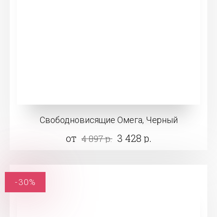
Свободновисящие Омега, Черный
от
3 428 р.
4 897 р.
-30%