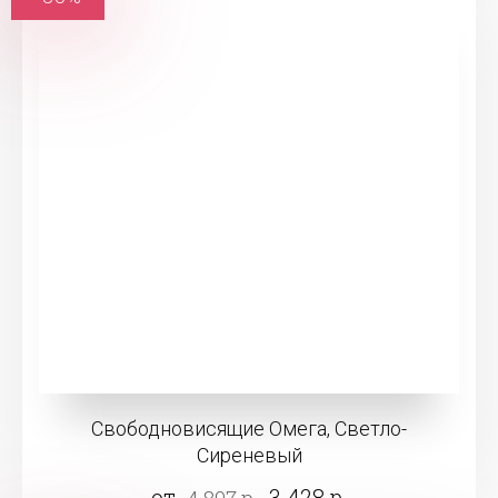
Свободновисящие Омега, Светло-
Сиреневый
от
3 428 р.