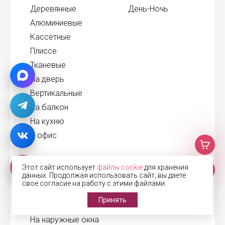
Деревянные
День-Ночь
Алюминиевые
Кассетные
Плиссе
Тканевые
На дверь
Вертикальные
На балкон
На кухню
В офис
Рольставни
Этот сайт использует
файлы cookie
для хранения
данных. Продолжая использовать сайт, вы даете
В санузел
свое согласие на работу с этими файлами.
Для беседки
Принять
На двери
На наружные окна