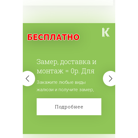
Замер, доставка и
монтаж = 0р. Для
всех жалюзи.
Закажите любые виды
жалюзи и получите замер,
доставку и монтаж
бесплатно! Сделайте заказ!
Подробнее