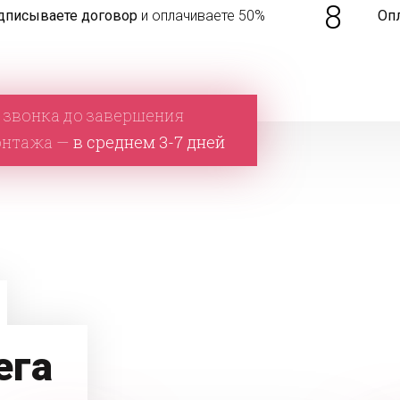
8
дписываете договор
и оплачиваете 50%
Оп
 звонка до завершения
онтажа —
в среднем 3-7 дней
ега