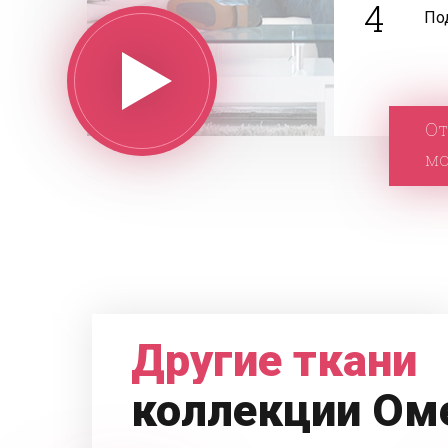
4
По
От
м
Другие ткани
коллекции Ом