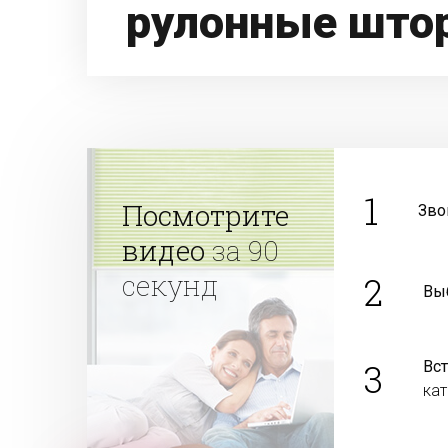
рулонные што
1
Посмотрите
Зво
видео
за 90
секунд
2
Вы
3
Вс
ка