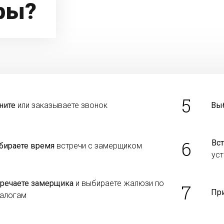
ры?
5
ните
или заказываете звонок
Вы
6
Вст
бираете время
встречи с замерщиком
уст
тречаете замерщика
и выбираете жалюзи по
7
Пр
талогам