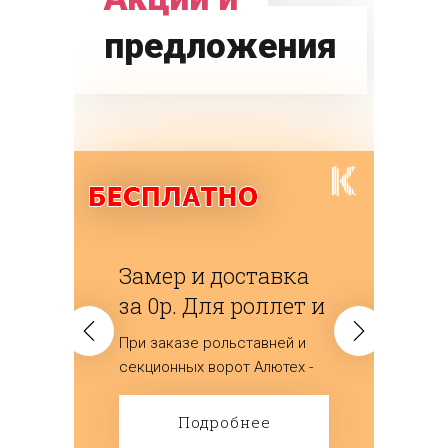
предложения
Замер и доставка
за 0р. Для роллет и
ворот
При заказе рольставней и
(секционных)
секционных ворот Алютех -
мы дарим замер и доставку
изделий.
Подробнее