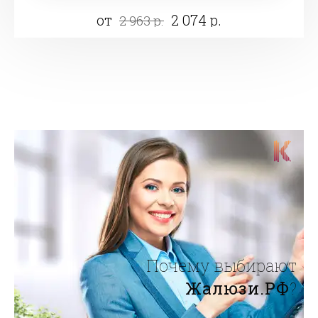
от
2 074 р.
2 963 р.
Почему выбирают
Жалюзи.РФ
?