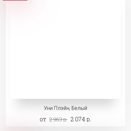
Уни Плэйн, Белый
от
2 074 р.
2 963 р.