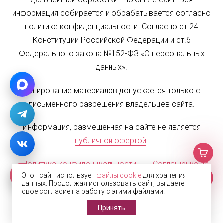
информация собирается и обрабатывается согласно
политике конфиденциальности. Согласно ст.24
Конституции Российской Федерации и ст.6
Федерального закона №152-ФЗ «О персональных
данных».
Копирование материалов допускается только с
письменного разрешения владельцев сайта.
Информация, размещенная на сайте не является
публичной офертой
.
Политика конфиденциальности
Соглашение на
Этот сайт использует
файлы cookie
для хранения
обработку персональных данных
Карта сайта
данных. Продолжая использовать сайт, вы даете
свое согласие на работу с этими файлами.
© 2002—2026 Жалюзи.РФ
Принять