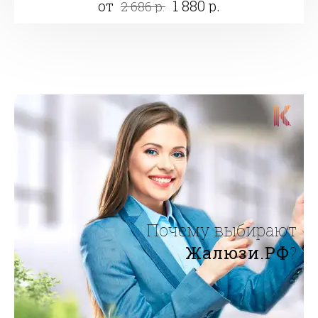
от
1 880 р.
2 686 р.
Почему выбирают
Жалюзи.РФ
?