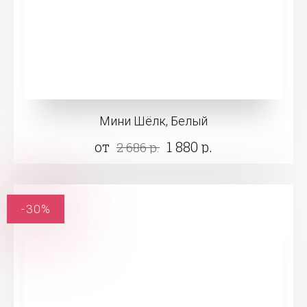
Мини Шёлк, Белый
от
1 880 р.
2 686 р.
-30%