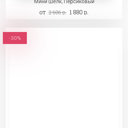
Мини Шёлк, Персиковый
от
1 880 р.
2 686 р.
-30%