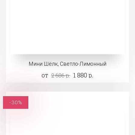
Мини Шёлк, Светло-Лимонный
от
1 880 р.
2 686 р.
-30%