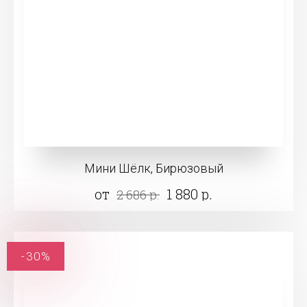
Мини Шёлк, Бирюзовый
от
1 880 р.
2 686 р.
-30%