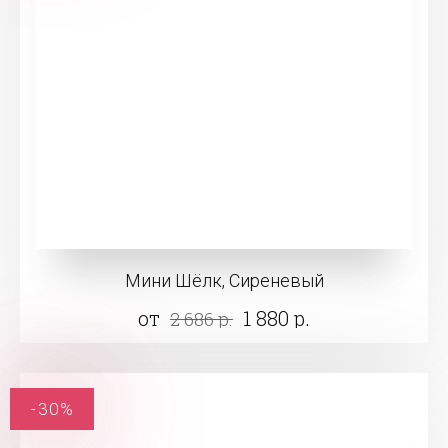
Мини Шёлк, Сиреневый
от
1 880 р.
2 686 р.
-30%