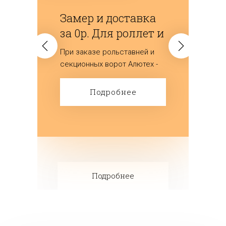
Замер и доставка
за 0р. Для роллет и
ворот
При заказе рольставней и
(секционных)
секционных ворот Алютех -
мы дарим замер и доставку
изделий.
Подробнее
Подробнее