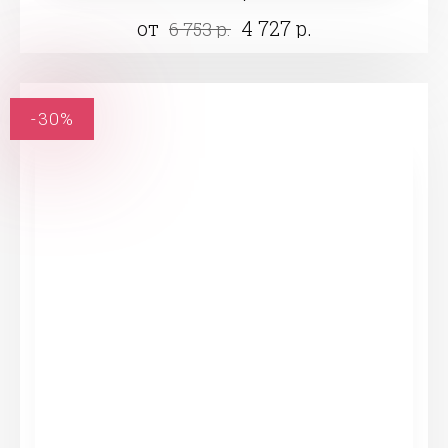
от
4 727 р.
6 753 р.
-30%