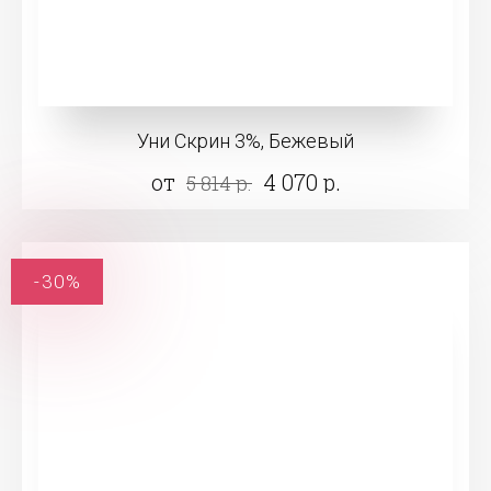
Уни Скрин 3%, Бежевый
от
4 070 р.
5 814 р.
-30%