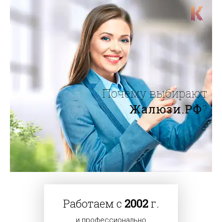
Почему выбирают
Жалюзи.РФ
?
Работаем с
2002
г.
и профессионально