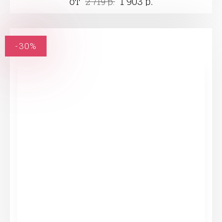
от
1 903 р.
2 719 р.
-30%