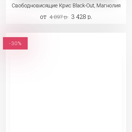
Свободновисящие Крис Black-Out, Магнолия
от
3 428 р.
4 897 р.
-30%