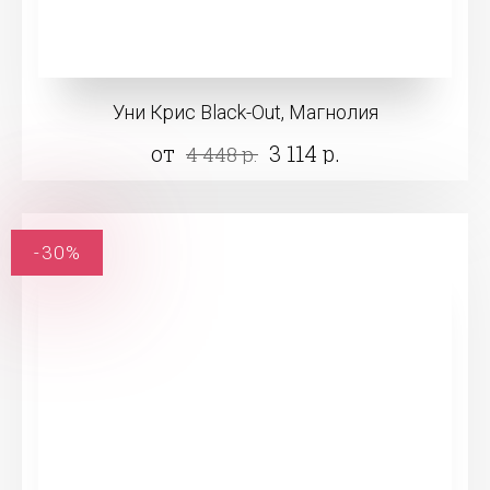
Уни Крис Black-Out, Магнолия
от
3 114 р.
4 448 р.
-30%