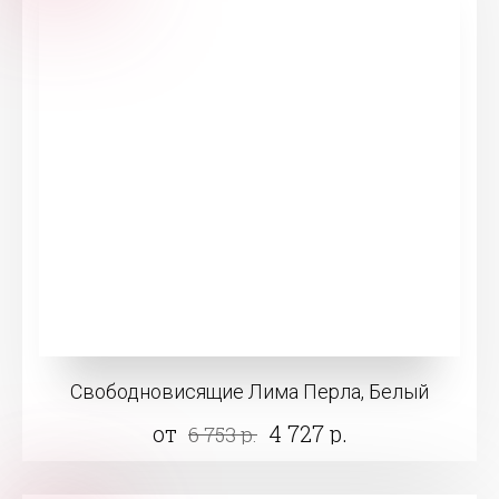
Свободновисящие Лима Перла, Белый
от
4 727 р.
6 753 р.