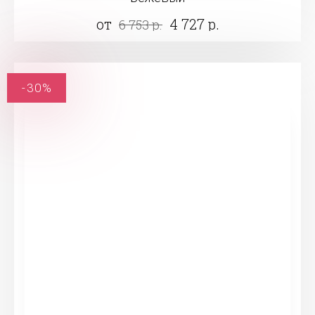
от
4 727 р.
6 753 р.
-30%