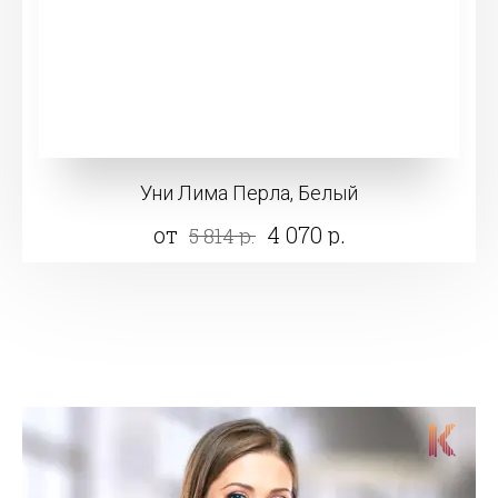
Уни Лима Перла, Белый
от
4 070 р.
5 814 р.