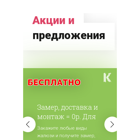
Акции и
предложения
Замер, доставка и
монтаж = 0р. Для
всех жалюзи.
Закажите любые виды
жалюзи и получите замер,