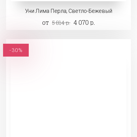
Уни Лима Перла, Светло-Бежевый
от
4 070 р.
5 814 р.
-30%