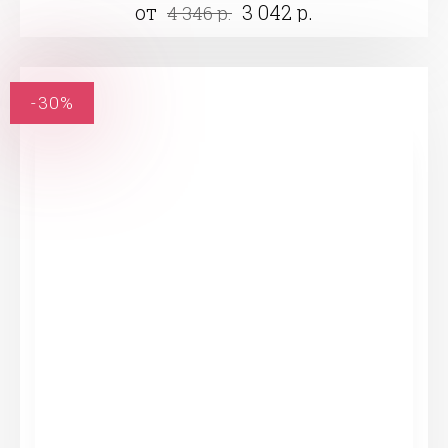
от
3 042 р.
4 346 р.
-30%