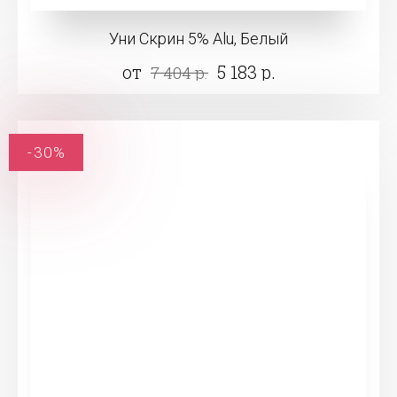
Уни Скрин 5% Alu, Белый
от
5 183 р.
7 404 р.
-30%