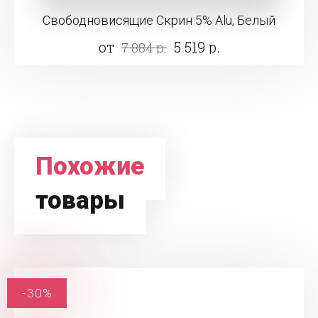
Свободновисящие Скрин 5% Alu, Белый
от
5 519 р.
7 884 р.
Похожие
товары
-30%