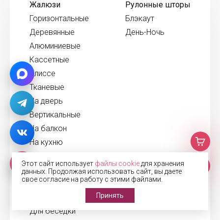
Жалюзи
Рулонные шторы
Горизонтальные
Блэкаут
Деревянные
День-Ночь
Алюминиевые
Кассетные
Плиссе
Тканевые
На дверь
Вертикальные
На балкон
На кухню
В офис
Этот сайт использует
файлы cookie
для хранения
данных. Продолжая использовать сайт, вы даете
свое согласие на работу с этими файлами.
Рольставни
Принять
В санузел
Для беседки