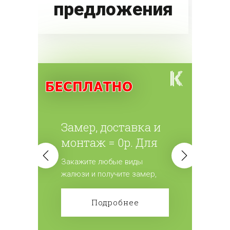
предложения
Замер, доставка и
монтаж = 0р. Для
всех жалюзи.
Закажите любые виды
жалюзи и получите замер,
доставку и монтаж
бесплатно! Сделайте заказ!
Подробнее