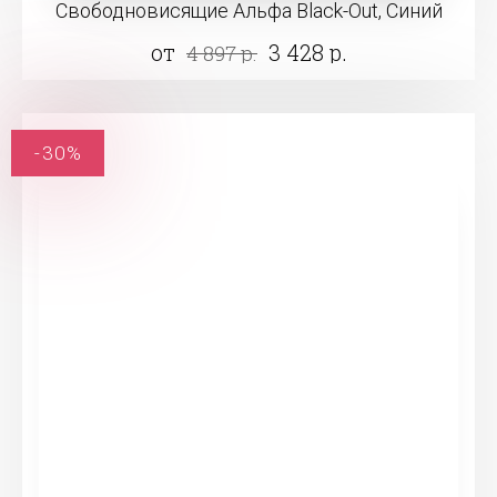
Свободновисящие Альфа Black-Out, Синий
от
3 428 р.
4 897 р.
-30%