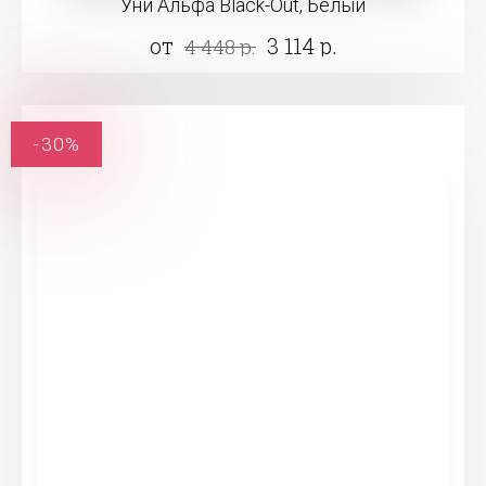
Уни Альфа Black-Out, Белый
от
3 114 р.
4 448 р.
-30%