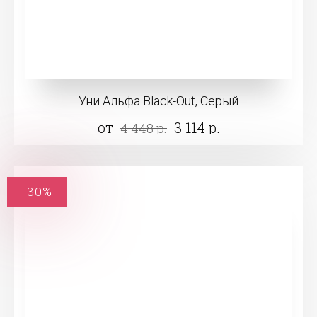
Уни Альфа Black-Out, Серый
от
3 114 р.
4 448 р.
-30%