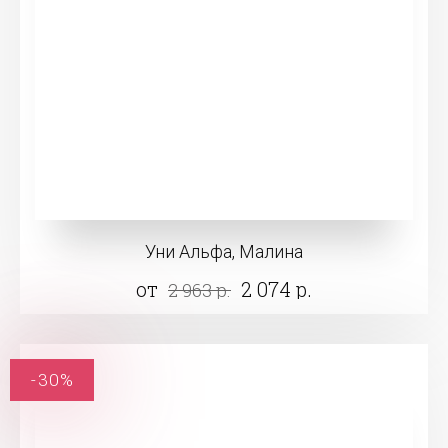
Уни Альфа, Малина
от
2 074 р.
2 963 р.
-30%