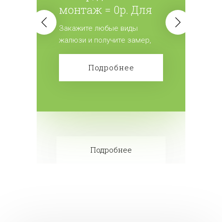
монтаж = 0р. Для
всех жалюзи.
Закажите любые виды
жалюзи и получите замер,
доставку и монтаж
бесплатно! Сделайте заказ!
Подробнее
Подробнее