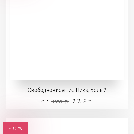
Свободновисящие Ника, Белый
от
2 258 р.
3 225 р.
-30%