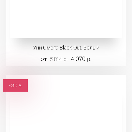
Уни Омега Black-Out, Белый
от
4 070 р.
5 814 р.
-30%