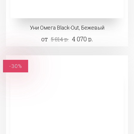
Уни Омега Black-Out, Бежевый
от
4 070 р.
5 814 р.
-30%