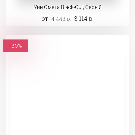
Уни Омега Black-Out, Серый
от
3 114 р.
4 448 р.
-30%