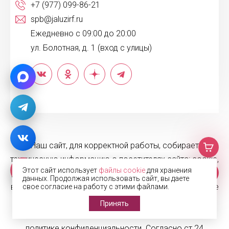
+7 (977) 099-86-21
spb@jaluzirf.ru
Ежедневно с 09:00 до 20:00
ул. Болотная, д. 1 (вход с улицы)
Наш сайт, для корректной работы, собирает
техническую информацию о посетителях сайта: cookie,
Этот сайт использует
файлы cookie
для хранения
данные об IP-адресе, местоположении и другую. Если
данных. Продолжая использовать сайт, вы даете
вы не хотите оставлять о себе эту информацию для ее
свое согласие на работу с этими файлами.
дальнейшей обработки - покиньте сайт. Вся
Принять
информация собирается и обрабатывается согласно
политике конфиденциальности. Согласно ст.24