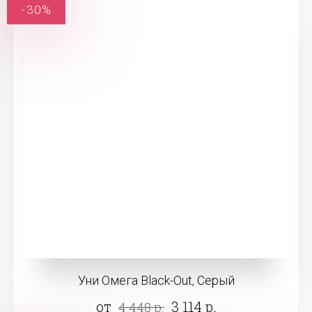
-30%
Уни Омега Black-Out, Серый
от
3 114 р.
4 448 р.