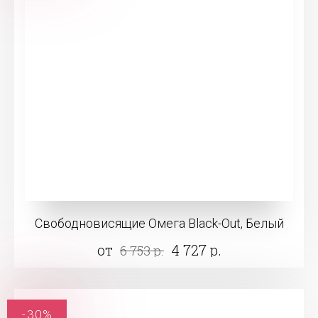
Свободновисящие Омега Black-Out, Белый
от
4 727 р.
6 753 р.
-30%