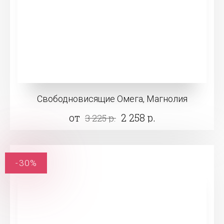
Свободновисящие Омега, Магнолия
от
2 258 р.
3 225 р.
-30%