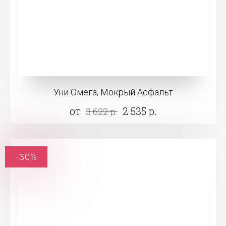
Уни Омега, Мокрый Асфальт
от
2 535 р.
3 622 р.
-30%