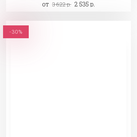
от
2 535 р.
3 622 р.
-30%