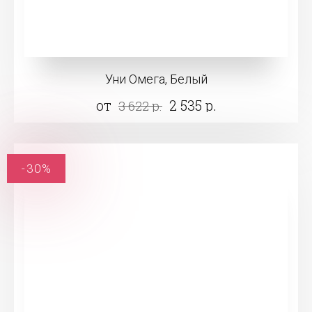
Уни Омега, Белый
от
2 535 р.
3 622 р.
-30%