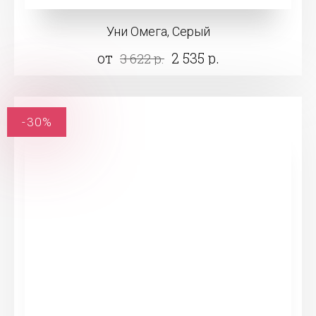
Уни Омега, Серый
от
2 535 р.
3 622 р.
-30%