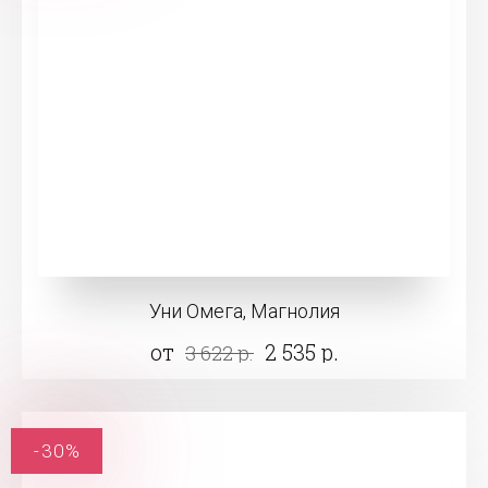
Уни Омега, Магнолия
от
2 535 р.
3 622 р.
-30%