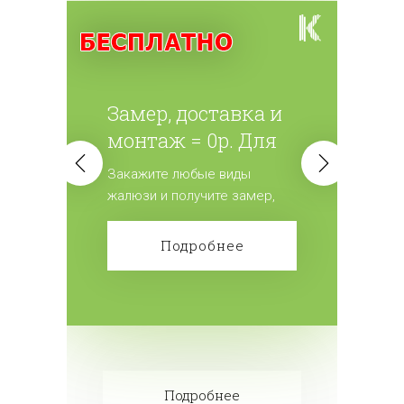
Замер, доставка и
монтаж = 0р. Для
всех жалюзи.
Закажите любые виды
жалюзи и получите замер,
доставку и монтаж
бесплатно! Сделайте заказ!
Подробнее
Подробнее