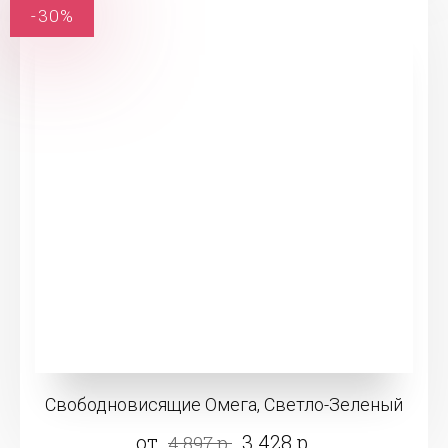
-30%
Свободновисящие Омега, Светло-Зеленый
от
3 428 р.
4 897 р.