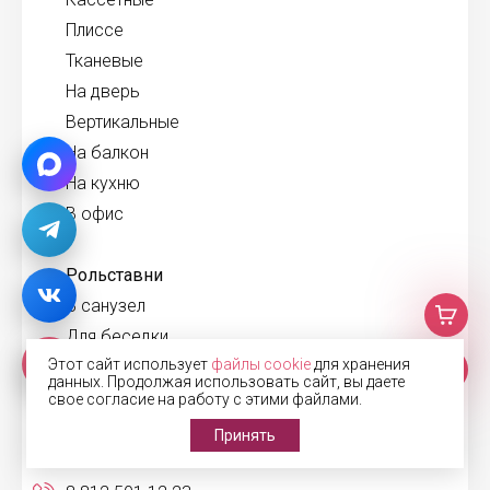
Плиссе
Тканевые
На дверь
Вертикальные
На балкон
На кухню
В офис
Рольставни
В санузел
Для беседки
Этот сайт использует
файлы cookie
для хранения
На двери
данных. Продолжая использовать сайт, вы даете
На наружные окна
свое согласие на работу с этими файлами.
Принять
Связаться: