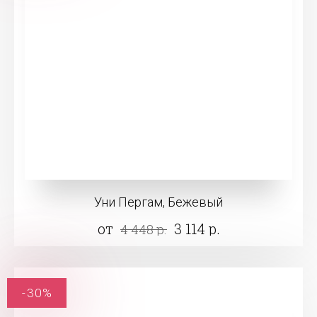
Уни Пергам, Бежевый
от
3 114 р.
4 448 р.
-30%