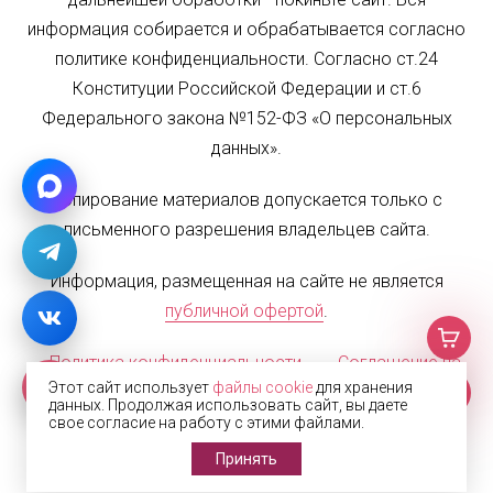
информация собирается и обрабатывается согласно
политике конфиденциальности. Согласно ст.24
Конституции Российской Федерации и ст.6
Федерального закона №152-ФЗ «О персональных
данных».
Копирование материалов допускается только с
письменного разрешения владельцев сайта.
Информация, размещенная на сайте не является
публичной офертой
.
Политика конфиденциальности
Соглашение на
Этот сайт использует
файлы cookie
для хранения
обработку персональных данных
Карта сайта
данных. Продолжая использовать сайт, вы даете
свое согласие на работу с этими файлами.
© 2002—2026 Жалюзи.РФ
Принять