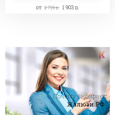
от
1 903 р.
2 719 р.
Почему выбирают
Жалюзи.РФ
?