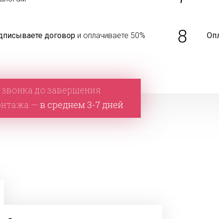
8
дписываете договор
и оплачиваете 50%
Оп
 звонка до завершения
онтажа —
в среднем 3-7 дней