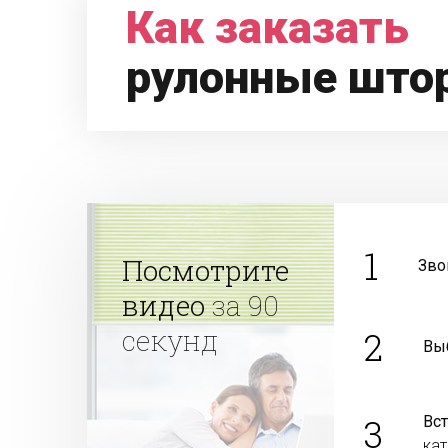
Как заказать
рулонные што
1
Посмотрите
Зво
видео
за 90
секунд
2
Вы
3
Вс
ка