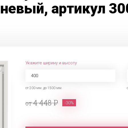
чневый, артикул 3
Укажите ширину и высоту
от 200 мм. до 1500 мм.
4 448
от
-30%