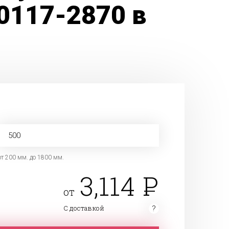
00117-2870 в
от 200 мм. до 1800 мм.
3,114
от
С доставкой