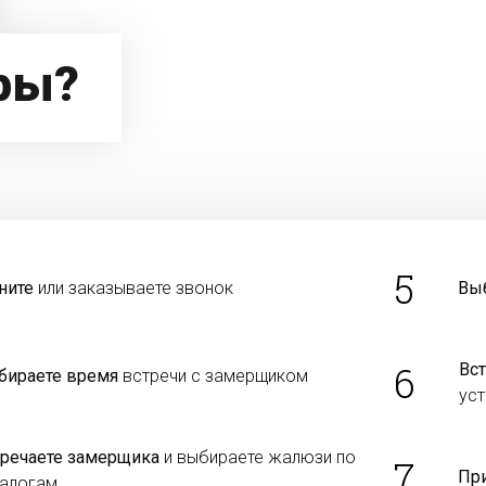
ры?
5
ните
или заказываете звонок
Вы
6
Вст
бираете время
встречи с замерщиком
уст
тречаете замерщика
и выбираете жалюзи по
7
Пр
талогам