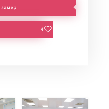
 замер