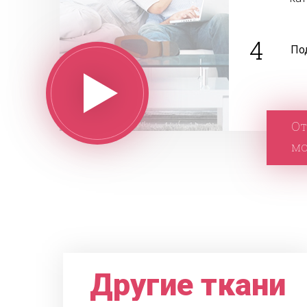
4
По
От
м
Другие ткани