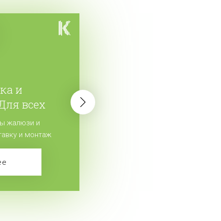
ка и
 Для всех
ы жалюзи и
тавку и монтаж
 заказ!
ее