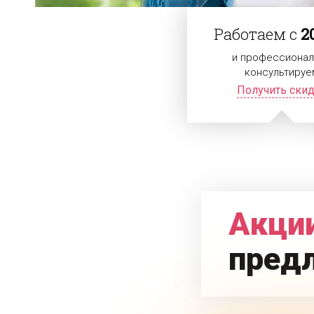
Работаем с
2
и профессионал
консультируе
Получить ски
Акции
пред