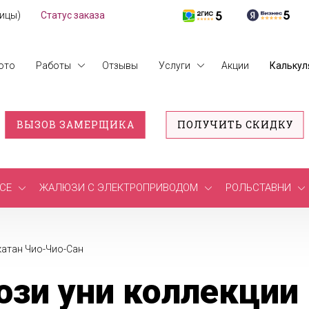
лицы)
Статус заказа
ото
Работы
Отзывы
Услуги
Акции
Калькул
ВЫЗОВ ЗАМЕРЩИКА
ПОЛУЧИТЬ СКИДКУ
СЕ
ЖАЛЮЗИ С ЭЛЕКТРОПРИВОДОМ
РОЛЬСТАВНИ
атан Чио-Чио-Сан
зи уни коллекции