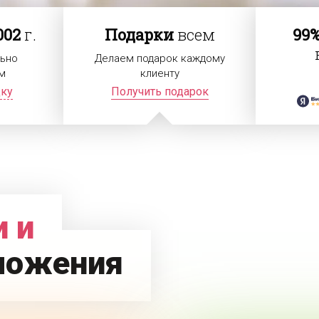
002
г.
Подарки
всем
99
ьно
Делаем подарок каждому
м
клиенту
дку
Получить подарок
 и
ложения