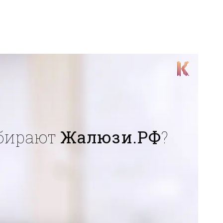
бирают
Жалюзи.РФ
?