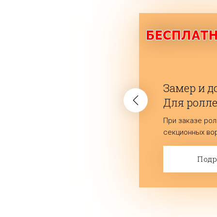
Замер и до
Для ролле
(секционн
При заказе рол
секционных вор
замер и достав
Под