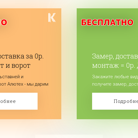
ставка за 0р.
Замер, достав
т и ворот
монтаж = 0р.
ых)
жалюзи.
ьставней и
Закажите любые вид
от Алютех - мы дарим
получите замер, дос
ку изделий.
бесплатно! Сделайте
робнее
Подробн