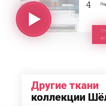
4
По
От
м
Другие ткани
коллекции Шё