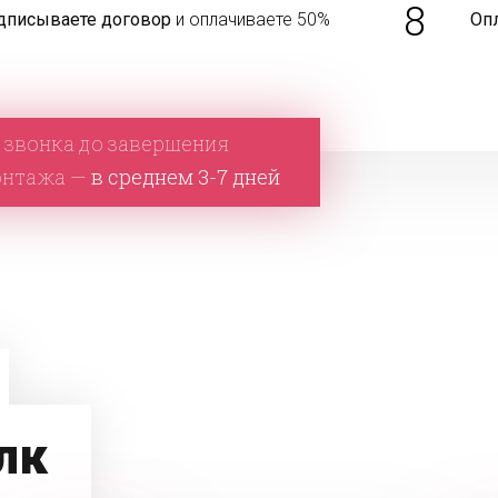
8
дписываете договор
и оплачиваете 50%
Оп
 звонка до завершения
онтажа —
в среднем 3-7 дней
лк