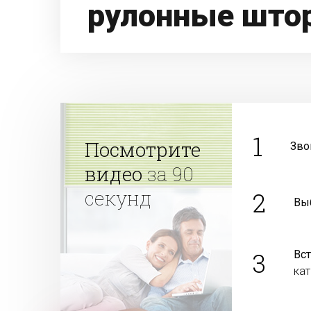
рулонные што
1
Посмотрите
Зво
видео
за 90
секунд
2
Вы
3
Вс
ка