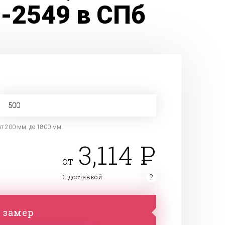
-2549 в СПб
от 200 мм. до 1800 мм.
3,114
от
С доставкой
 замер