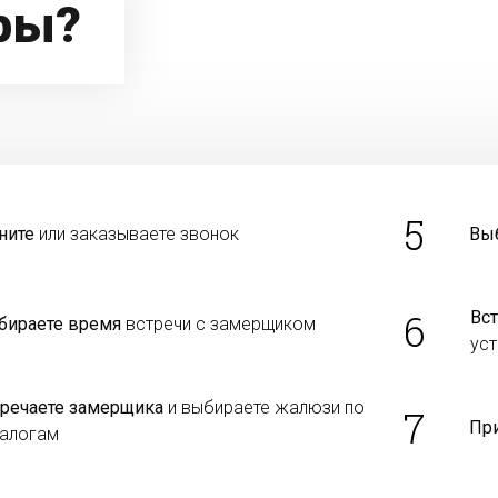
ры?
5
ните
или заказываете звонок
Вы
6
Вст
бираете время
встречи с замерщиком
уст
тречаете замерщика
и выбираете жалюзи по
7
Пр
талогам