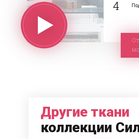
4
По
От
м
Другие ткани
коллекции Си