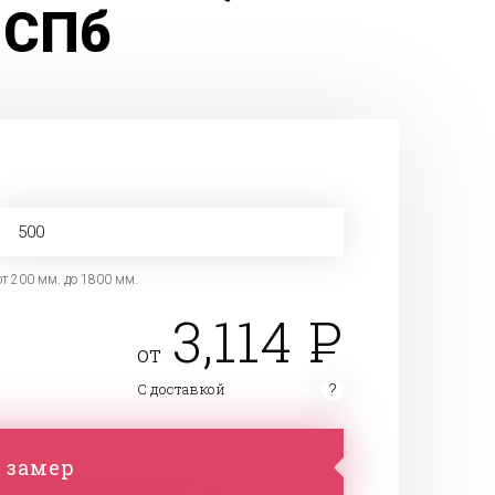
 СПб
от 200 мм. до 1800 мм.
3,114
от
С доставкой
 замер