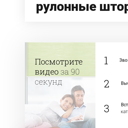
рулонные што
1
Посмотрите
Зво
видео
за 90
секунд
2
Вы
3
Вс
ка