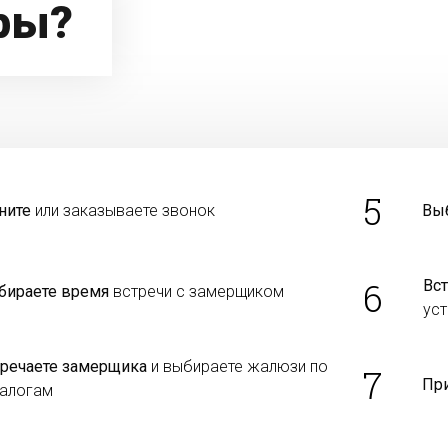
ры?
5
ните
или заказываете звонок
Вы
6
Вст
бираете время
встречи с замерщиком
уст
тречаете замерщика
и выбираете жалюзи по
7
Пр
талогам