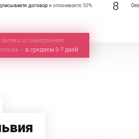
8
дписываете договор
и оплачиваете 50%
Оп
 звонка до завершения
онтажа —
в среднем 3-7 дней
львия