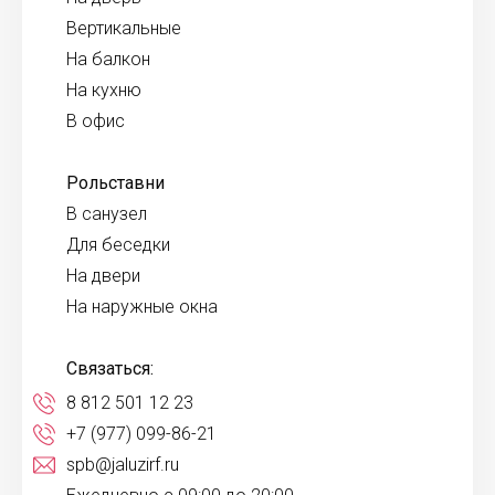
Вертикальные
На балкон
На кухню
В офис
Рольставни
В санузел
Для беседки
На двери
На наружные окна
Связаться:
8 812 501 12 23
+7 (977) 099-86-21
spb@jaluzirf.ru