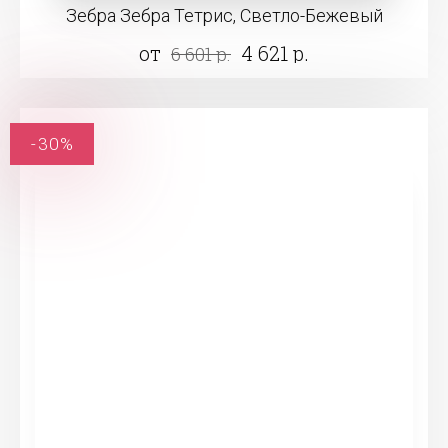
Зебра Зебра Тетрис, Светло-Бежевый
от
4 621 р.
6 601 р.
-30%