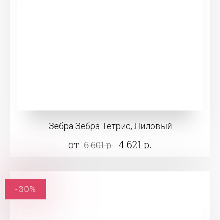
Зебра Зебра Тетрис, Лиловый
от
4 621 р.
6 601 р.
-30%