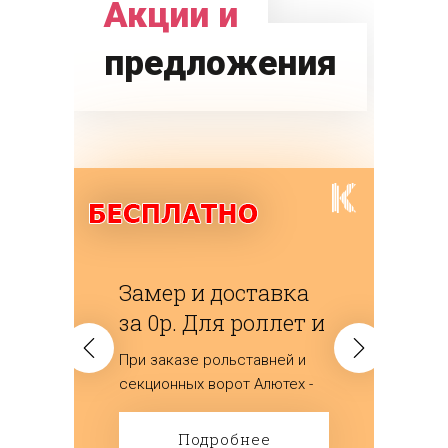
Акции и
предложения
Замер и доставка
за 0р. Для роллет и
ворот
При заказе рольставней и
(секционных)
секционных ворот Алютех -
мы дарим замер и доставку
изделий.
Подробнее