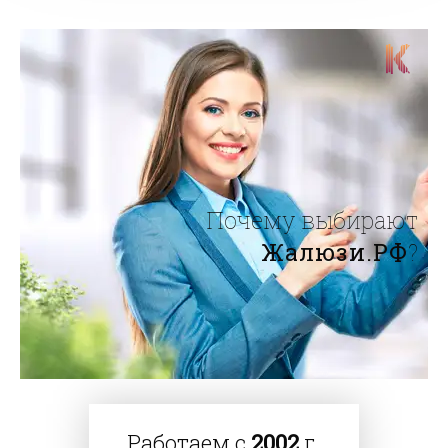
Почему выбирают
Жалюзи.РФ
?
Работаем с
2002
г.