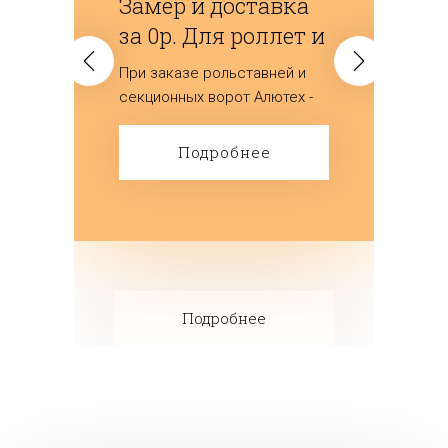
Замер и доставка
за 0р. Для роллет и
ворот
При заказе рольставней и
(секционных)
секционных ворот Алютех -
мы дарим замер и доставку
изделий.
Подробнее
Подробнее