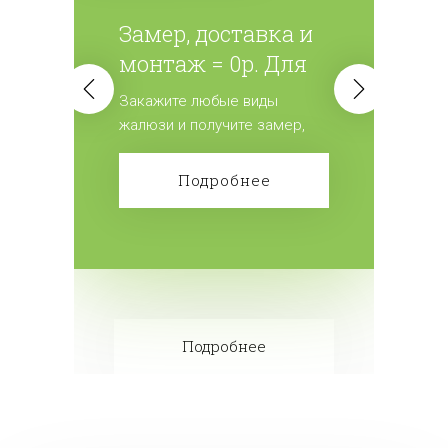
Замер, доставка и
монтаж = 0р. Для
всех жалюзи.
Закажите любые виды
жалюзи и получите замер,
доставку и монтаж
бесплатно! Сделайте заказ!
Подробнее
Подробнее