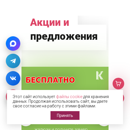
Акции и
предложения
Этот сайт использует
файлы cookie
для хранения
Замер, доставка и
данных. Продолжая использовать сайт, вы даете
свое согласие на работу с этими файлами.
монтаж = 0р. Для
Принять
всех жалюзи.
Закажите любые виды
жалюзи и получите замер,