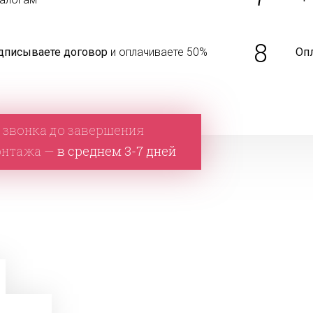
8
дписываете договор
и оплачиваете 50%
Оп
 звонка до завершения
онтажа —
в среднем 3-7 дней