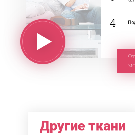
4
По
От
м
Другие ткани