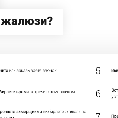
 жалюзи?
5
ните
или заказываете звонок
Вы
6
Вст
бираете время
встречи с замерщиком
уст
тречаете замерщика
и выбираете жалюзи по
7
Пр
талогам