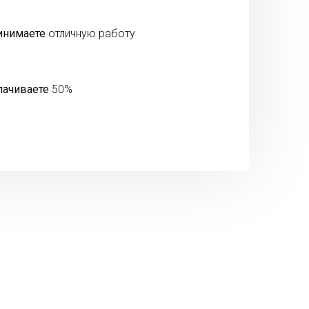
инимаете
отличную работу
лачиваете
50%