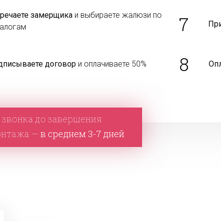
тречаете замерщика
и выбираете жалюзи по
7
Пр
талогам
8
дписываете договор
и оплачиваете 50%
Оп
 звонка до завершения
онтажа —
в среднем 3-7 дней