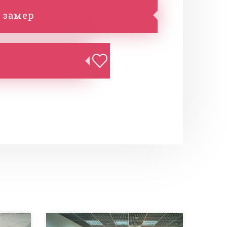
 замер