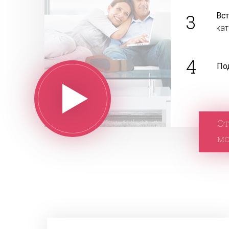
3
Вс
ка
4
По
От
м