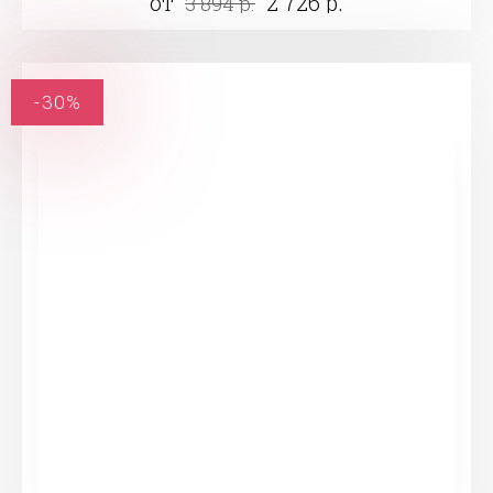
от
2 726 р.
3 894 р.
-30%