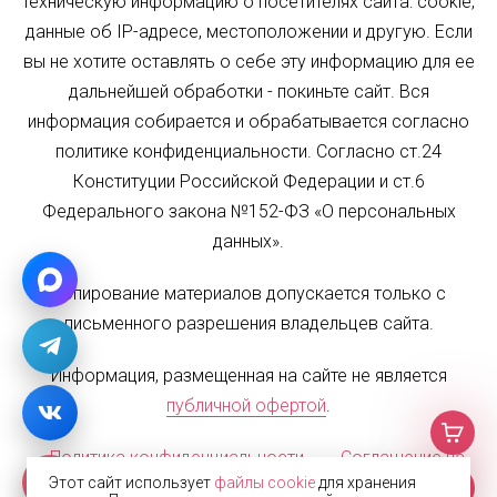
техническую информацию о посетителях сайта: cookie,
данные об IP-адресе, местоположении и другую. Если
вы не хотите оставлять о себе эту информацию для ее
дальнейшей обработки - покиньте сайт. Вся
информация собирается и обрабатывается согласно
политике конфиденциальности. Согласно ст.24
Конституции Российской Федерации и ст.6
Федерального закона №152-ФЗ «О персональных
данных».
Копирование материалов допускается только с
письменного разрешения владельцев сайта.
Информация, размещенная на сайте не является
публичной офертой
.
Политика конфиденциальности
Соглашение на
Этот сайт использует
файлы cookie
для хранения
обработку персональных данных
Карта сайта