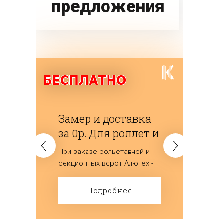
предложения
Замер и доставка
за 0р. Для роллет и
ворот
При заказе рольставней и
(секционных)
секционных ворот Алютех -
мы дарим замер и доставку
изделий.
Подробнее