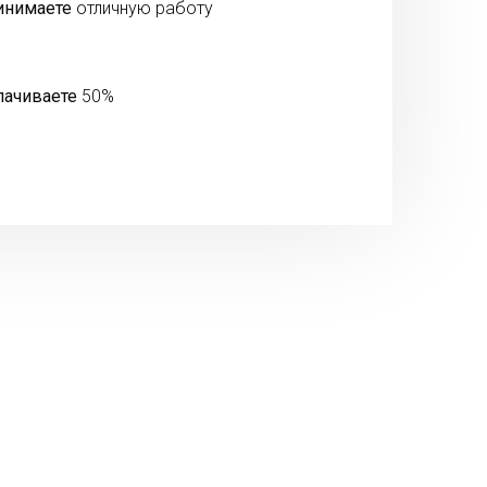
инимаете
отличную работу
лачиваете
50%