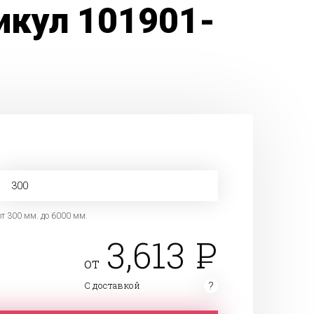
икул 101901-
от 300 мм. до 6000 мм.
3,613
от
С доставкой