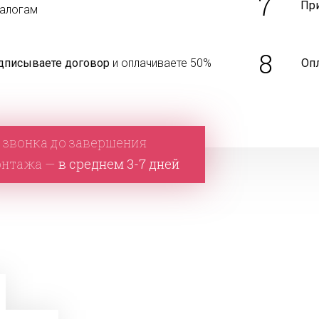
7
Пр
талогам
8
дписываете договор
и оплачиваете 50%
Оп
 звонка до завершения
онтажа —
в среднем 3-7 дней