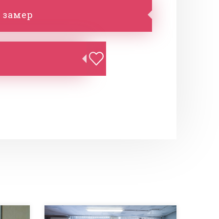
 замер