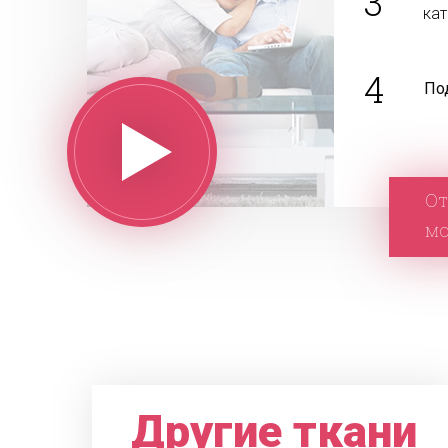
3
ка
4
По
От
м
Другие ткани