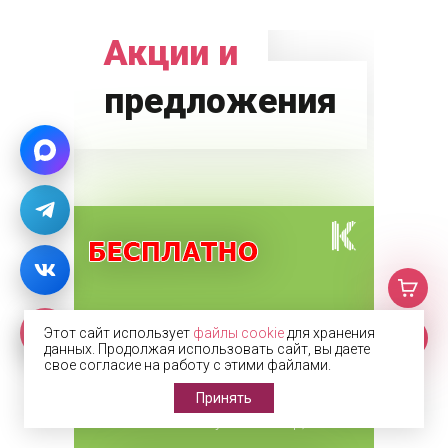
Акции и
предложения
Замер, доставка и
Этот сайт использует
файлы cookie
для хранения
данных. Продолжая использовать сайт, вы даете
монтаж = 0р. Для
свое согласие на работу с этими файлами.
всех жалюзи.
Закажите любые виды
Принять
жалюзи и получите замер,
доставку и монтаж