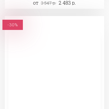
от
2 483 р.
3 547 р.
-30%