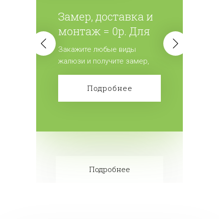
Замер, доставка и
монтаж = 0р. Для
всех жалюзи.
Закажите любые виды
жалюзи и получите замер,
доставку и монтаж
бесплатно! Сделайте заказ!
Подробнее
Подробнее