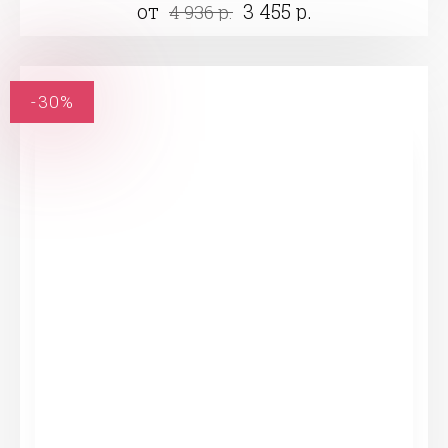
от
3 455 р.
4 936 р.
-30%