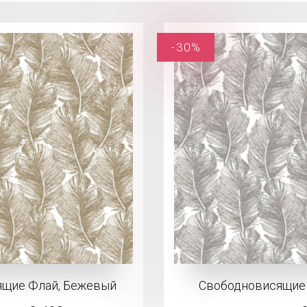
-30%
ящие Флай, Бежевый
Свободновисящие 