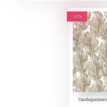
-30%
Свободновис