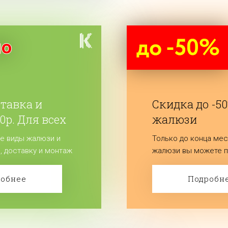
ставка и
Скидка до -5
0р. Для всех
жалюзи
е виды жалюзи и
Только до конца мес
, доставку и монтаж
жалюзи вы можете п
лайте заказ!
до 50%! Заказывайте
робнее
Подробн