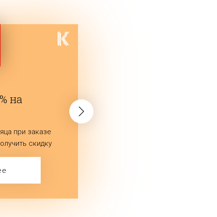
0% на
яца при заказе
олучить скидку
.
ее