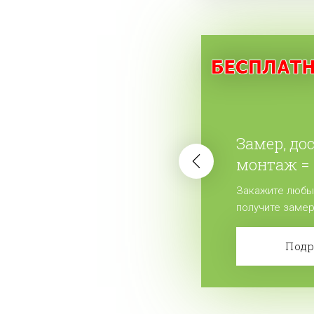
Замер, до
монтаж = 
жалюзи.
Закажите любы
получите замер
бесплатно! Сде
Под