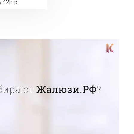
3 428 р.
бирают
Жалюзи.РФ
?