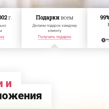
002
г.
Подарки
всем
99
ьно
Делаем подарок каждому
м
клиенту
дку
Получить подарок
 и
ложения