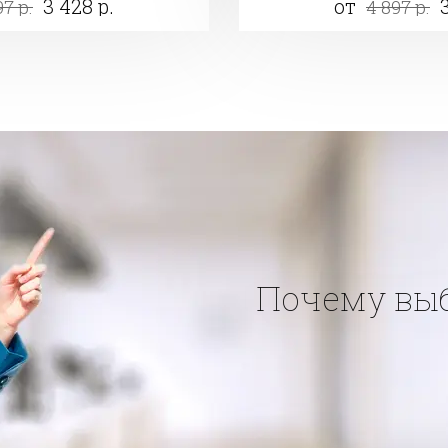
3 428 р.
от
97 р.
4 897 р.
Почему вы