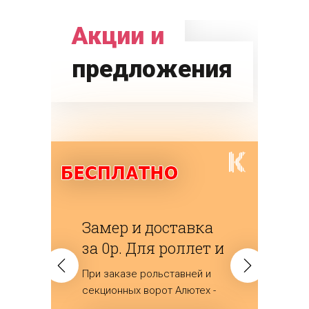
Акции и
предложения
Замер и доставка
за 0р. Для роллет и
ворот
При заказе рольставней и
(секционных)
секционных ворот Алютех -
мы дарим замер и доставку