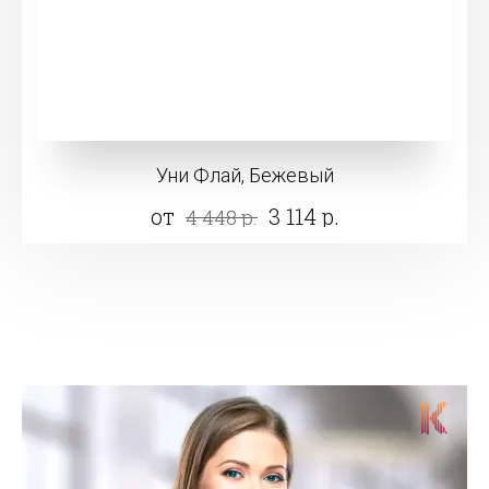
Уни Флай, Бежевый
от
3 114 р.
4 448 р.