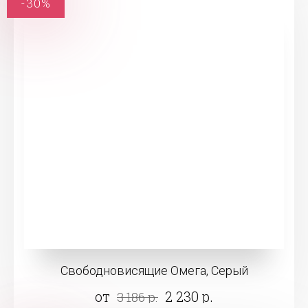
-30%
Свободновисящие Омега, Серый
от
2 230 р.
3 186 р.