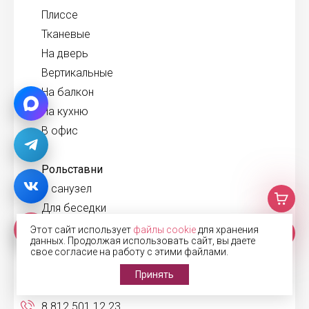
Плиссе
Тканевые
На дверь
Вертикальные
На балкон
На кухню
В офис
Рольставни
В санузел
Для беседки
На двери
Этот сайт использует
файлы cookie
для хранения
данных. Продолжая использовать сайт, вы даете
На наружные окна
свое согласие на работу с этими файлами.
Принять
Связаться:
8 812 501 12 23