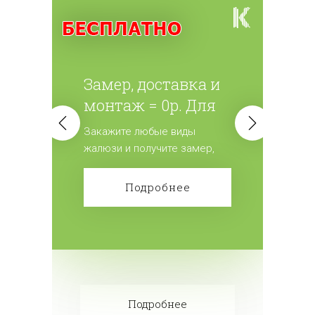
Замер, доставка и
монтаж = 0р. Для
всех жалюзи.
Закажите любые виды
жалюзи и получите замер,
доставку и монтаж
бесплатно! Сделайте заказ!
Подробнее
Подробнее